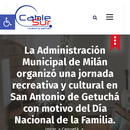
S
a
Abrir barra de herramientas
l
t
a
r
a
La Administración
l
c
Municipal de Milán
o
n
organizó una jornada
t
e
recreativa y cultural en
n
i
San Antonio de Getuchá
d
o
con motivo del Día
Nacional de la Familia.
Inicio
>
Caquetá
>