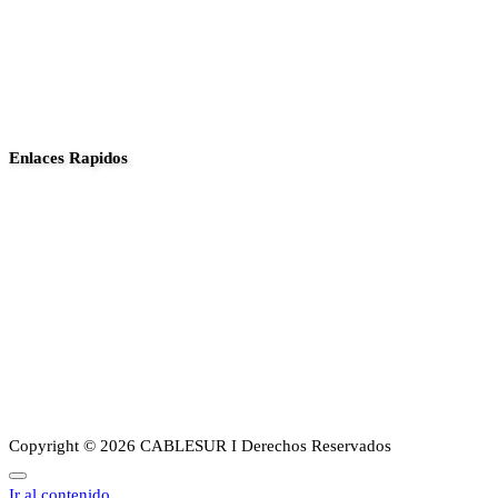
Enlaces Rapidos
Inició
Noticias
Planes
Guia de canales
Transparencia
Sobre Nosotros
Copyright © 2026 CABLESUR I Derechos Reservados
Ir al contenido