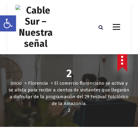
S
a
Abrir barra de herramientas
l
t
a
r
a
l
c
o
2
n
t
Inicio
>
Florencia
>
El comercio florenciano se activa y
e
se alista para recibir a cientos de visitantes que llegarán
n
a disfrutar de la programación del 29 Festival Folclórico
i
de la Amazonía.
d
2
o